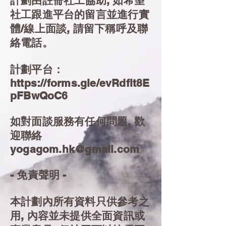
計劃由註冊社工協助, 如希望
社工跟進平台的留言並進行實
體/線上面談, 請留下稱呼及聯
絡電話。
計劃平台：
https://forms.gle/evRdfit8E
pFBwQoC6
如對面談服務有任何問題, 歡
迎聯絡
yogagom.hk@gmail.com
- 免責聲明 -
本計劃內所有資料只供參考之
用, 內容並未提供全面資訊或