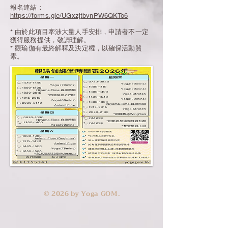
報名連結：
https://forms.gle/UGxzjtbvnPW6QKTo6
* 由於此項目牽涉大量人手安排，申請者不一定
獲得服務提供，敬請理解。
* 觀瑜伽有最終解釋及決定權，以確保活動質
素。
​© 2026 by Yoga GOM.