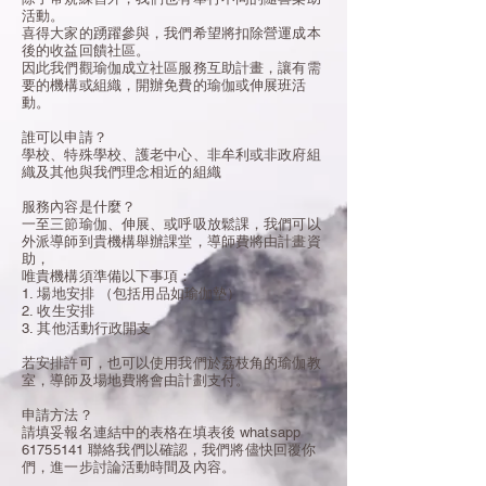
活動。
喜得大家的踴躍參與，我們希望將扣除營運成本
後的收益回饋社區。
因此我們觀瑜伽成立社區服務互助計畫，讓有需
要的機構或組織，開辦免費的瑜伽或伸展班活
動。
誰可以申請？
學校、特殊學校、護老中心、非牟利或非政府組
織及其他與我們理念相近的組織
服務內容是什麼？
一至三節瑜伽、伸展、或呼吸放鬆課，我們可以
外派導師到貴機構舉辦課堂，導師費將由計畫資
助，
唯貴機構須準備以下事項：
1. 場地安排 （包括用品如瑜伽墊）
2. 收生安排
3. 其他活動行政開支
若安排許可，也可以使用我們於荔枝角的瑜伽教
室，導師及場地費將會由計劃支付。
申請方法？
請填妥報名連結中的表格在填表後 whatsapp
61755141 聯絡我們以確認，我們將儘快回覆你
們，進一步討論活動時間及內容。